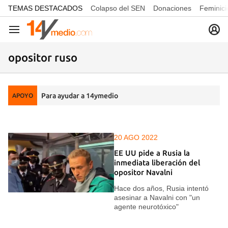
common.go-to-content
TEMAS DESTACADOS
Colapso del SEN
Donaciones
Feminici
Navegación
opositor ruso
Para ayudar a 14ymedio
APOYO
20 AGO 2022
EE UU pide a Rusia la
inmediata liberación del
opositor Navalni
Hace dos años, Rusia intentó
asesinar a Navalni con "un
agente neurotóxico"