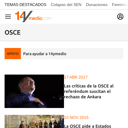
common.go-to-content
TEMAS DESTACADOS
Colapso del SEN
Donaciones
Feminici
Navegación
OSCE
Para ayudar a 14ymedio
APOYO
17 ABR 2017
Las críticas de la OSCE al
referéndum suscitan el
rechazo de Ankara
10 NOV 2015
La OSCE pide a Estados