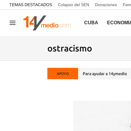
common.go-to-content
TEMAS DESTACADOS
Colapso del SEN
Donaciones
Femi
CUBA
ECONOMÍ
Navegación
ostracismo
Para ayudar a 14ymedio
APOYO