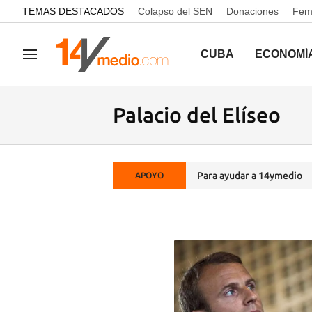
common.go-to-content
TEMAS DESTACADOS
Colapso del SEN
Donaciones
Femi
CUBA
ECONOMÍ
Navegación
Palacio del Elíseo
Para ayudar a 14ymedio
APOYO