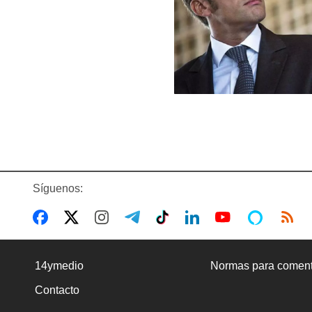
Síguenos:
14ymedio
Normas para coment
Contacto