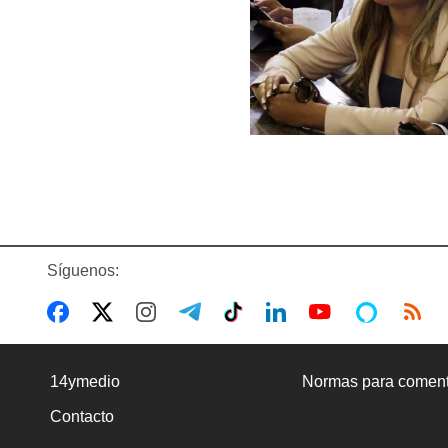
Síguenos:
14ymedio
Normas para coment
Contacto