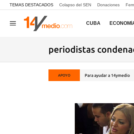
common.go-to-content
TEMAS DESTACADOS
Colapso del SEN
Donaciones
Femi
CUBA
ECONOMÍ
Navegación
periodistas conden
Para ayudar a 14ymedio
APOYO