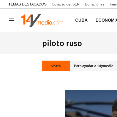
common.go-to-content
TEMAS DESTACADOS
Colapso del SEN
Donaciones
Femi
CUBA
ECONOMÍ
Navegación
piloto ruso
Para ayudar a 14ymedio
APOYO