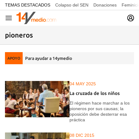
common.go-to-content
TEMAS DESTACADOS
Colapso del SEN
Donaciones
Feminici
Navegación
pioneros
Para ayudar a 14ymedio
APOYO
04 MAY 2025
La cruzada de los niños
El régimen hace marchar a los
pioneros por sus causas; la
oposición debe desterrar esa
práctica
08 DIC 2015