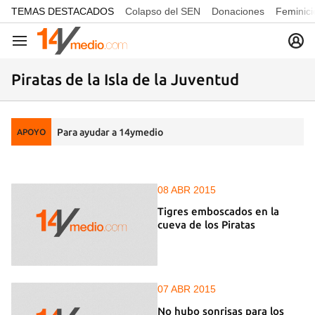
common.go-to-content
TEMAS DESTACADOS
Colapso del SEN
Donaciones
Feminici
Navegación
Piratas de la Isla de la Juventud
Para ayudar a 14ymedio
APOYO
08 ABR 2015
Tigres emboscados en la
cueva de los Piratas
07 ABR 2015
No hubo sonrisas para los