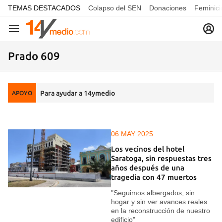
common.go-to-content
TEMAS DESTACADOS
Colapso del SEN
Donaciones
Feminici
Navegación
Prado 609
Para ayudar a 14ymedio
APOYO
06 MAY 2025
Los vecinos del hotel
Saratoga, sin respuestas tres
años después de una
tragedia con 47 muertos
"Seguimos albergados, sin
hogar y sin ver avances reales
en la reconstrucción de nuestro
edificio"