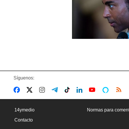
Síguenos:
14ymedio
Normas para coment
Contacto