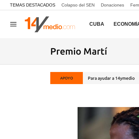
common.go-to-content
TEMAS DESTACADOS
Colapso del SEN
Donaciones
Femi
CUBA
ECONOMÍ
Navegación
Premio Martí
Para ayudar a 14ymedio
APOYO