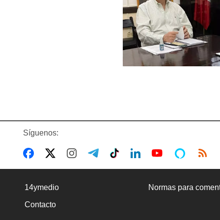
Síguenos:
14ymedio
Normas para coment
Contacto