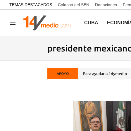
common.go-to-content
TEMAS DESTACADOS
Colapso del SEN
Donaciones
Femi
CUBA
ECONOMÍ
Navegación
presidente mexican
Para ayudar a 14ymedio
APOYO