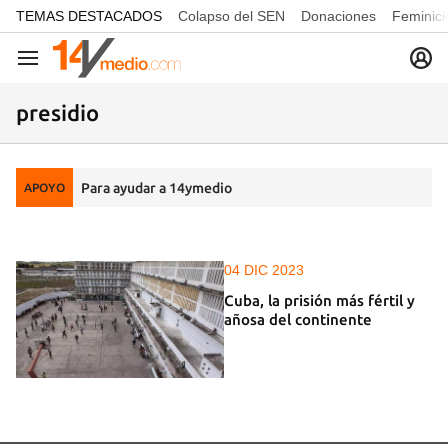
common.go-to-content
TEMAS DESTACADOS
Colapso del SEN
Donaciones
Feminici
Navegación
presidio
Para ayudar a 14ymedio
APOYO
04 DIC 2023
Cuba, la prisión más fértil y
añosa del continente