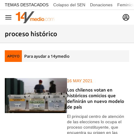
common.go-to-content
TEMAS DESTACADOS
Colapso del SEN
Donaciones
Feminici
Navegación
proceso histórico
Para ayudar a 14ymedio
APOYO
16 MAY 2021
Los chilenos votan en
históricos comicios que
definirán un nuevo modelo
de país
El principal centro de atención
de las elecciones lo ocupa el
proceso constituyente, que
encuentra su origen en las