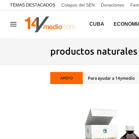
common.go-to-content
TEMAS DESTACADOS
Colapso del SEN
Donaciones
Femi
CUBA
ECONOMÍ
Navegación
productos naturales
Para ayudar a 14ymedio
APOYO