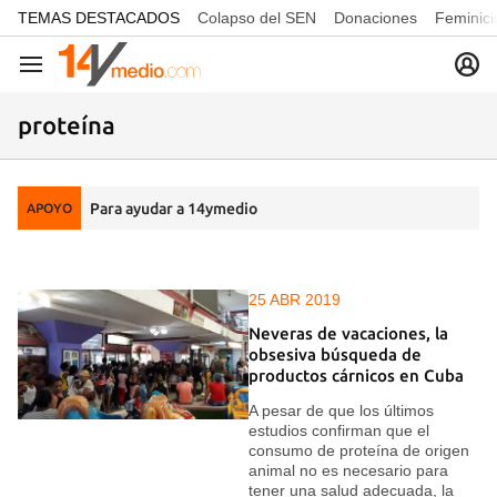
common.go-to-content
TEMAS DESTACADOS
Colapso del SEN
Donaciones
Feminici
Navegación
proteína
Para ayudar a 14ymedio
APOYO
25 ABR 2019
Neveras de vacaciones, la
obsesiva búsqueda de
productos cárnicos en Cuba
A pesar de que los últimos
estudios confirman que el
consumo de proteína de origen
animal no es necesario para
tener una salud adecuada, la