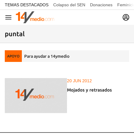
common.go-to-content
TEMAS DESTACADOS
Colapso del SEN
Donaciones
Feminici
Navegación
puntal
Para ayudar a 14ymedio
APOYO
20 JUN 2012
Mojados y retrasados