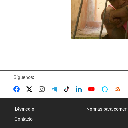
Síguenos:
14ymedio
Normas para coment
Contacto