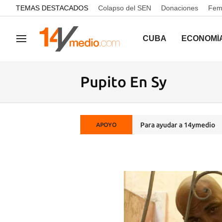
common.go-to-content
TEMAS DESTACADOS
Colapso del SEN
Donaciones
Femi
CUBA
ECONOMÍ
Navegación
Pupito En Sy
Para ayudar a 14ymedio
APOYO