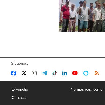
Síguenos:
14ymedio
Normas para coment
Contacto