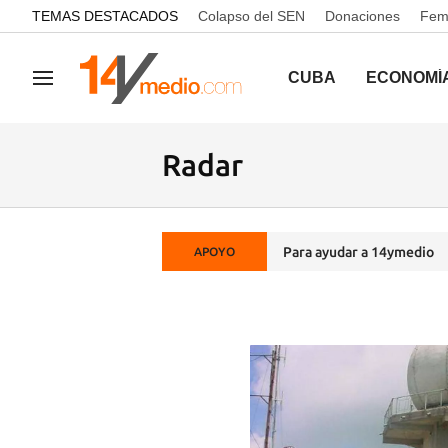
common.go-to-content
TEMAS DESTACADOS
Colapso del SEN
Donaciones
Femi
CUBA
ECONOMÍ
Navegación
Radar
Para ayudar a 14ymedio
APOYO