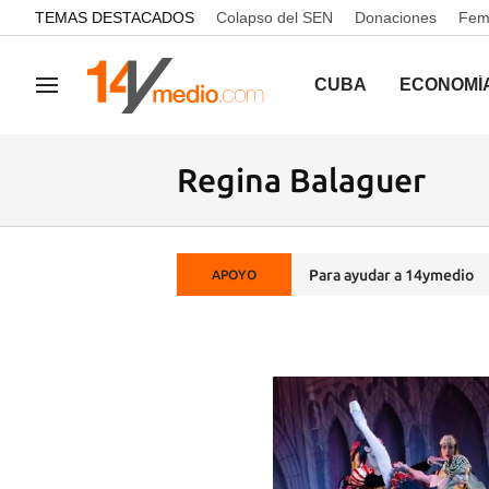
common.go-to-content
TEMAS DESTACADOS
Colapso del SEN
Donaciones
Femi
CUBA
ECONOMÍ
Navegación
Regina Balaguer
Para ayudar a 14ymedio
APOYO