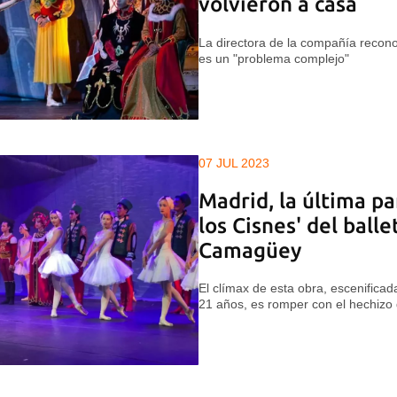
volvieron a casa
La directora de la compañía recono
es un "problema complejo"
07 JUL 2023
Madrid, la última pa
los Cisnes' del ball
Camagüey
El clímax de esta obra, escenificad
21 años, es romper con el hechizo 