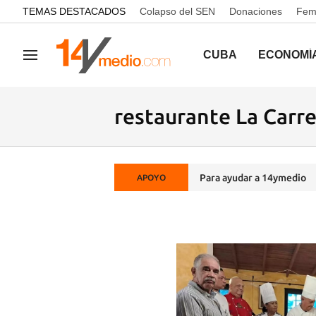
common.go-to-content
TEMAS DESTACADOS
Colapso del SEN
Donaciones
Femi
CUBA
ECONOMÍ
Navegación
restaurante La Carr
Para ayudar a 14ymedio
APOYO