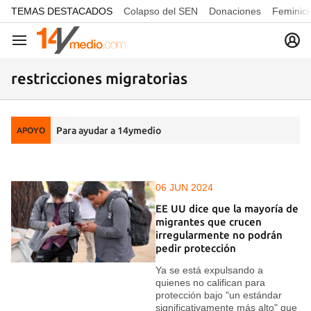
common.go-to-content
TEMAS DESTACADOS
Colapso del SEN
Donaciones
Feminici
Navegación
restricciones migratorias
Para ayudar a 14ymedio
APOYO
06 JUN 2024
EE UU dice que la mayoría de
migrantes que crucen
irregularmente no podrán
pedir protección
Ya se está expulsando a
quienes no califican para
protección bajo "un estándar
significativamente más alto" que