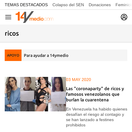
common.go-to-content
TEMAS DESTACADOS
Colapso del SEN
Donaciones
Feminici
Navegación
ricos
Para ayudar a 14ymedio
APOYO
03 MAY 2020
Las "coronaparty" de ricos y
famosos venezolanos que
burlan la cuarentena
En Venezuela ha habido quienes
desafían el riesgo al contagio y
se han lanzado a festines
prohibidos