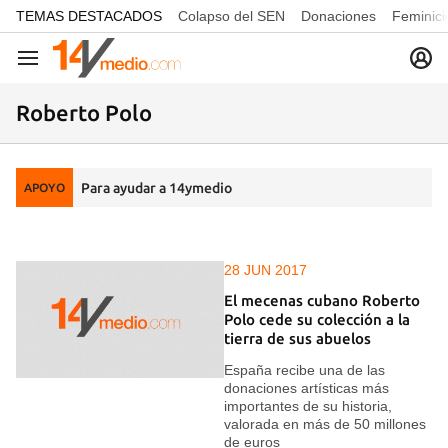
common.go-to-content
TEMAS DESTACADOS
Colapso del SEN
Donaciones
Feminici
Navegación
Roberto Polo
Para ayudar a 14ymedio
APOYO
28 JUN 2017
El mecenas cubano Roberto
Polo cede su colección a la
tierra de sus abuelos
España recibe una de las
donaciones artísticas más
importantes de su historia,
valorada en más de 50 millones
de euros