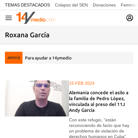
common.go-to-content
TEMAS DESTACADOS
Colapso del SEN
Donaciones
Feminici
Navegación
Roxana García
Para ayudar a 14ymedio
APOYO
15 FEB 2024
Alemania concede el asilo a
la familia de Pedro López,
vinculada al preso del 11J
Andy García
Con este refugio, "están
reconociendo de facto que hay
un problema de violación de
derechos humanos en Cuba",