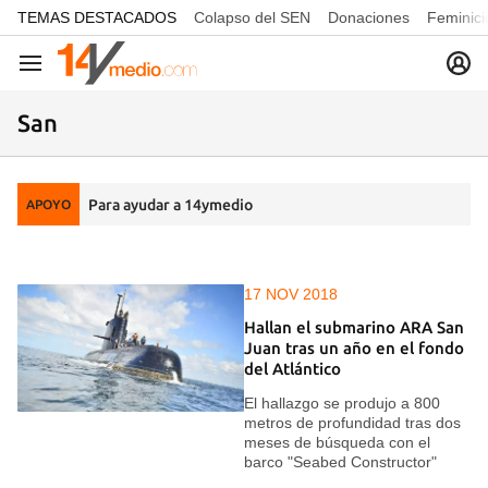
common.go-to-content
TEMAS DESTACADOS
Colapso del SEN
Donaciones
Feminici
Navegación
San
Para ayudar a 14ymedio
APOYO
17 NOV 2018
Hallan el submarino ARA San
Juan tras un año en el fondo
del Atlántico
El hallazgo se produjo a 800
metros de profundidad tras dos
meses de búsqueda con el
barco "Seabed Constructor"