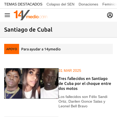
common.go-to-content
TEMAS DESTACADOS
Colapso del SEN
Donaciones
Feminici
Navegación
Santiago de Cubal
Para ayudar a 14ymedio
APOYO
31 MAR 2025
Tres fallecidos en Santiago
de Cuba por el choque entre
dos motos
Los fallecidos son Félix Sandi
Ortiz, Darilen Gonce Salas y
Leonel Bell Bravo