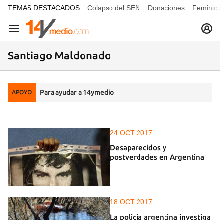
common.go-to-content
TEMAS DESTACADOS
Colapso del SEN
Donaciones
Feminici
Navegación
Santiago Maldonado
Para ayudar a 14ymedio
APOYO
24 OCT 2017
Desaparecidos y
postverdades en Argentina
18 OCT 2017
La policía argentina investiga