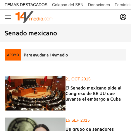
common.go-to-content
TEMAS DESTACADOS
Colapso del SEN
Donaciones
Feminici
Navegación
Senado mexicano
Para ayudar a 14ymedio
APOYO
21 OCT 2015
El Senado mexicano pide al
Congreso de EE UU que
levante el embargo a Cuba
15 SEP 2015
Un grupo de senadores