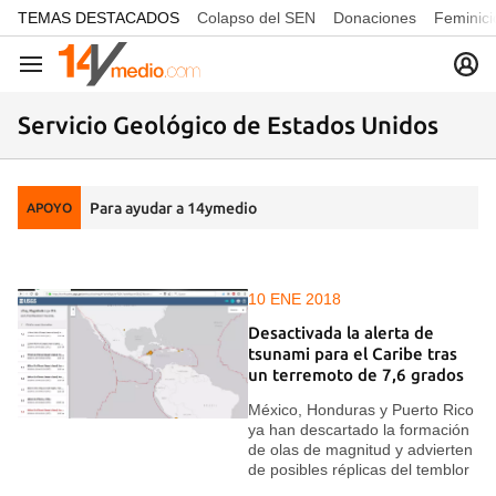
common.go-to-content
TEMAS DESTACADOS
Colapso del SEN
Donaciones
Feminici
Navegación
Servicio Geológico de Estados Unidos
Para ayudar a 14ymedio
APOYO
10 ENE 2018
Desactivada la alerta de
tsunami para el Caribe tras
un terremoto de 7,6 grados
México, Honduras y Puerto Rico
ya han descartado la formación
de olas de magnitud y advierten
de posibles réplicas del temblor