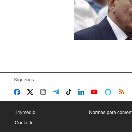
Síguenos:
14ymedio
Normas para coment
Contacto