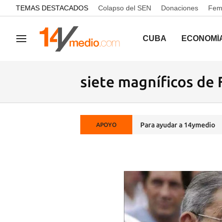
common.go-to-content
TEMAS DESTACADOS
Colapso del SEN
Donaciones
Femi
CUBA
ECONOMÍ
Navegación
siete magníficos de 
Para ayudar a 14ymedio
APOYO