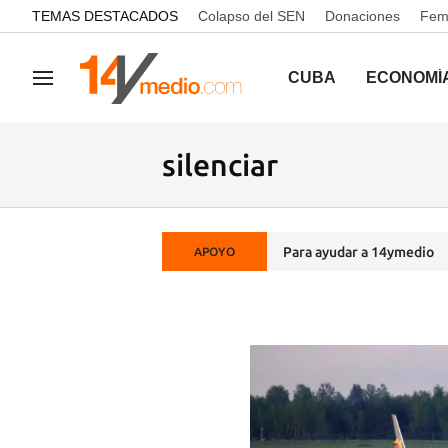
common.go-to-content
TEMAS DESTACADOS
Colapso del SEN
Donaciones
Femi
CUBA
ECONOMÍ
Navegación
silenciar
Para ayudar a 14ymedio
APOYO