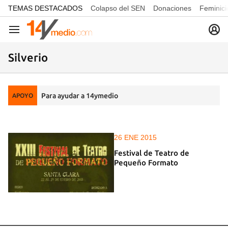
common.go-to-content
TEMAS DESTACADOS
Colapso del SEN
Donaciones
Feminici
Navegación
Silverio
Para ayudar a 14ymedio
APOYO
26 ENE 2015
Festival de Teatro de
Pequeño Formato