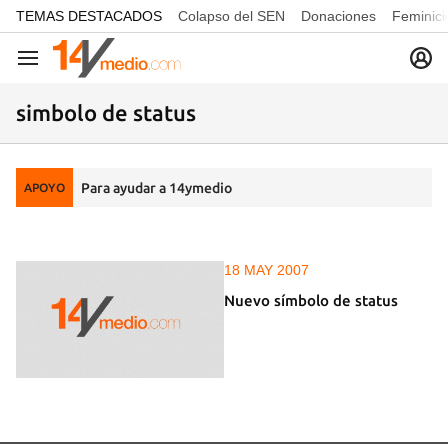
common.go-to-content
TEMAS DESTACADOS
Colapso del SEN
Donaciones
Feminici
Navegación
simbolo de status
Para ayudar a 14ymedio
APOYO
18 MAY 2007
Nuevo símbolo de status