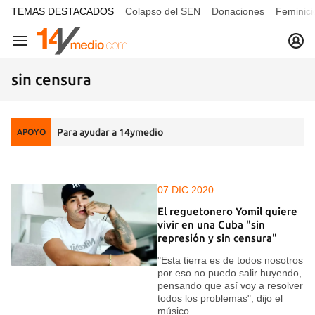
common.go-to-content
TEMAS DESTACADOS
Colapso del SEN
Donaciones
Feminici
Navegación
sin censura
Para ayudar a 14ymedio
APOYO
07 DIC 2020
El reguetonero Yomil quiere
vivir en una Cuba "sin
represión y sin censura"
"Esta tierra es de todos nosotros
por eso no puedo salir huyendo,
pensando que así voy a resolver
todos los problemas", dijo el
músico