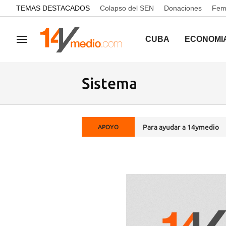
common.go-to-content
TEMAS DESTACADOS
Colapso del SEN
Donaciones
Femi
CUBA
ECONOMÍ
Navegación
Sistema
Para ayudar a 14ymedio
APOYO