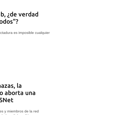
ub, ¿de verdad
todos"?
tadura es imposible cualquier
azas, la
o aborta una
 SNet
tes y miembros de la red