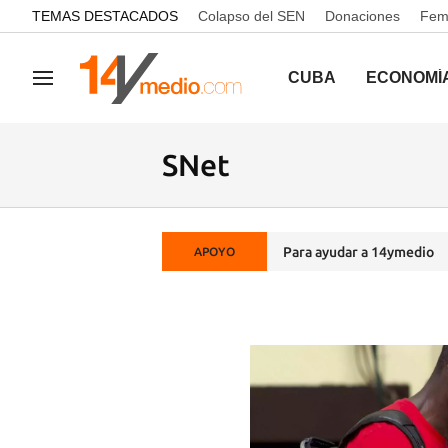
common.go-to-content
TEMAS DESTACADOS
Colapso del SEN
Donaciones
Femi
CUBA
ECONOMÍ
Navegación
SNet
Para ayudar a 14ymedio
APOYO