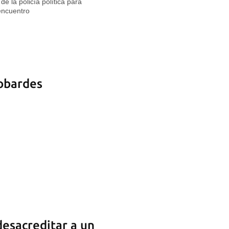
e la policía política para
 encuentro
cobardes
desacreditar a un