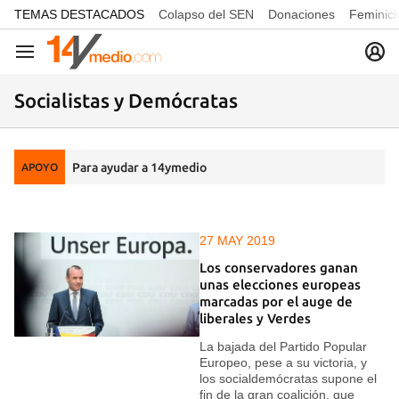
common.go-to-content
TEMAS DESTACADOS
Colapso del SEN
Donaciones
Feminici
Navegación
Socialistas y Demócratas
Para ayudar a 14ymedio
APOYO
27 MAY 2019
Los conservadores ganan
unas elecciones europeas
marcadas por el auge de
liberales y Verdes
La bajada del Partido Popular
Europeo, pese a su victoria, y
los socialdemócratas supone el
fin de la gran coalición, que