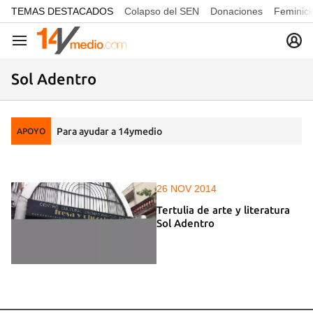
common.go-to-content
TEMAS DESTACADOS
Colapso del SEN
Donaciones
Feminici
Navegación
Sol Adentro
Para ayudar a 14ymedio
APOYO
26 NOV 2014
Tertulia de arte y literatura
Sol Adentro