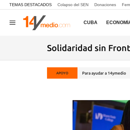
common.go-to-content
TEMAS DESTACADOS
Colapso del SEN
Donaciones
Femi
CUBA
ECONOMÍ
Navegación
Solidaridad sin Fron
Para ayudar a 14ymedio
APOYO