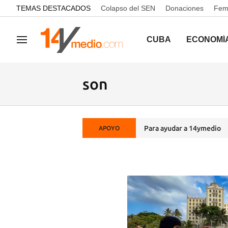
common.go-to-content
TEMAS DESTACADOS
Colapso del SEN
Donaciones
Femi
CUBA
ECONOMÍ
Navegación
son
Para ayudar a 14ymedio
APOYO