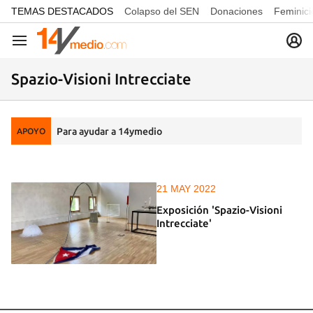
common.go-to-content
TEMAS DESTACADOS
Colapso del SEN
Donaciones
Feminici
Navegación
Spazio-Visioni Intrecciate
Para ayudar a 14ymedio
APOYO
21 MAY 2022
Exposición 'Spazio-Visioni
Intrecciate'