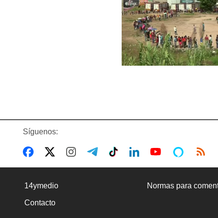
Síguenos:
14ymedio
Normas para coment
Contacto