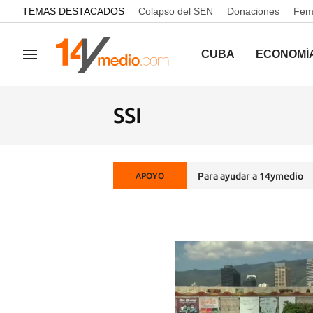
common.go-to-content
TEMAS DESTACADOS
Colapso del SEN
Donaciones
Femi
CUBA
ECONOMÍ
Navegación
SSI
Para ayudar a 14ymedio
APOYO