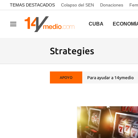
common.go-to-content
TEMAS DESTACADOS
Colapso del SEN
Donaciones
Femi
CUBA
ECONOMÍ
Navegación
Strategies
Para ayudar a 14ymedio
APOYO