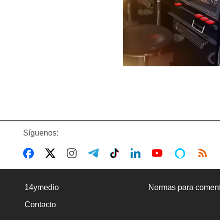
Síguenos:
14ymedio
Normas para coment
Contacto