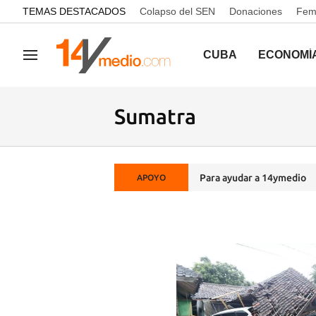
common.go-to-content
TEMAS DESTACADOS
Colapso del SEN
Donaciones
Femi
CUBA
ECONOMÍ
Navegación
Sumatra
Para ayudar a 14ymedio
APOYO