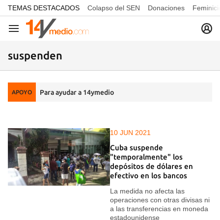
common.go-to-content
TEMAS DESTACADOS
Colapso del SEN
Donaciones
Feminici
Navegación
suspenden
Para ayudar a 14ymedio
APOYO
10 JUN 2021
Cuba suspende
"temporalmente" los
depósitos de dólares en
efectivo en los bancos
La medida no afecta las
operaciones con otras divisas ni
a las transferencias en moneda
estadounidense