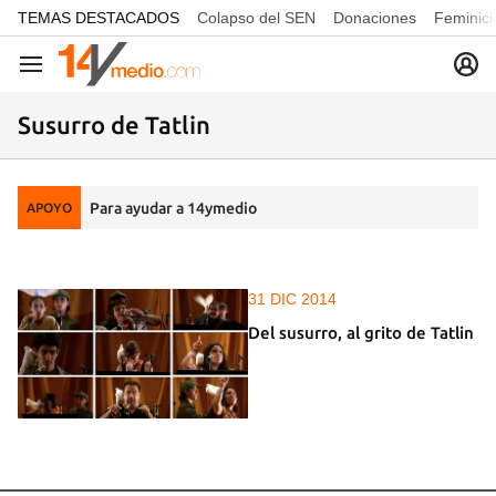
common.go-to-content
TEMAS DESTACADOS
Colapso del SEN
Donaciones
Feminici
Navegación
Susurro de Tatlin
Para ayudar a 14ymedio
APOYO
31 DIC 2014
Del susurro, al grito de Tatlin