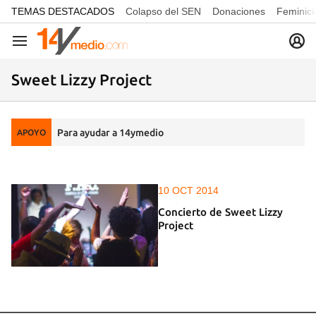
common.go-to-content
TEMAS DESTACADOS
Colapso del SEN
Donaciones
Feminici
Navegación
Sweet Lizzy Project
Para ayudar a 14ymedio
APOYO
10 OCT 2014
Concierto de Sweet Lizzy
Project