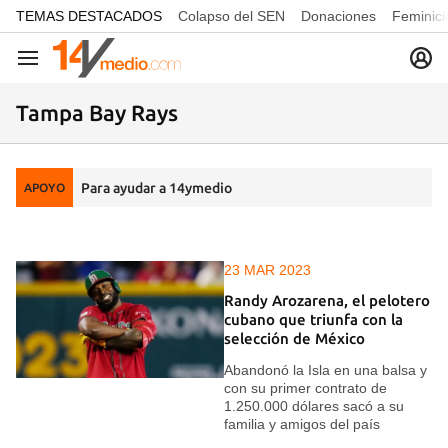
common.go-to-content
TEMAS DESTACADOS
Colapso del SEN
Donaciones
Feminici
Navegación
Tampa Bay Rays
Para ayudar a 14ymedio
APOYO
23 MAR 2023
Randy Arozarena, el pelotero
cubano que triunfa con la
selección de México
Abandonó la Isla en una balsa y
con su primer contrato de
1.250.000 dólares sacó a su
familia y amigos del país