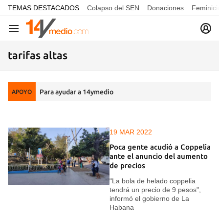
common.go-to-content
TEMAS DESTACADOS
Colapso del SEN
Donaciones
Feminici
Navegación
tarifas altas
Para ayudar a 14ymedio
APOYO
19 MAR 2022
Poca gente acudió a Coppelia
ante el anuncio del aumento
de precios
"La bola de helado coppelia
tendrá un precio de 9 pesos",
informó el gobierno de La
Habana