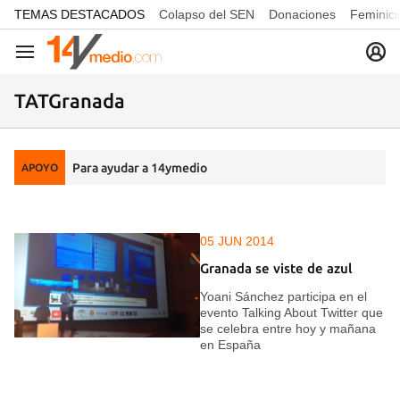
common.go-to-content
TEMAS DESTACADOS
Colapso del SEN
Donaciones
Feminici
Navegación
TATGranada
Para ayudar a 14ymedio
APOYO
05 JUN 2014
Granada se viste de azul
Yoani Sánchez participa en el
evento Talking About Twitter que
se celebra entre hoy y mañana
en España